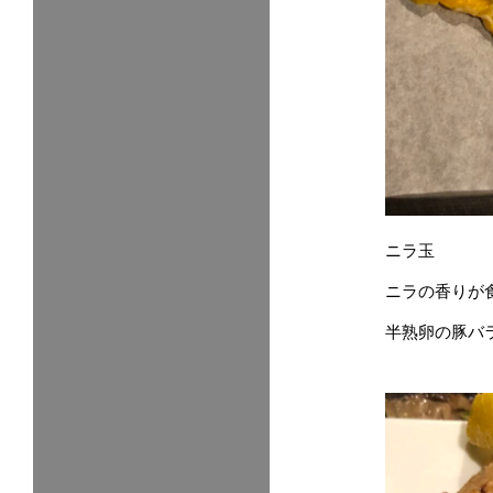
ニラ玉
ニラの香りが
半熟卵の豚バ