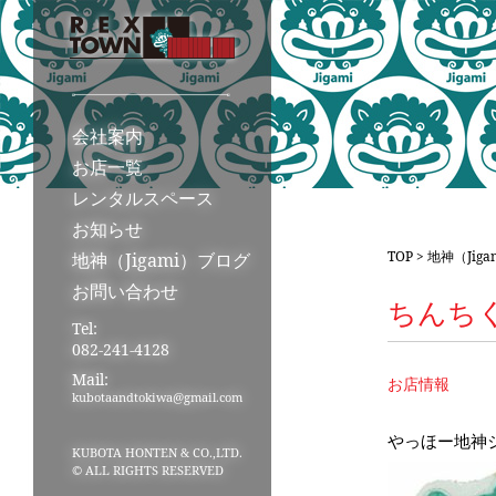
会社案内
お店一覧
レンタルスペース
お知らせ
TOP
>
地神（Jig
地神（Jigami）ブログ
お問い合わせ
ちんち
Tel:
082-241-4128
Mail:
お店情報
kubotaandtokiwa@gmail.com
やっほー地神
KUBOTA HONTEN & CO.,LTD.
© ALL RIGHTS RESERVED