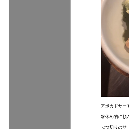
アボカドサー
箸休め的に頼
ぶつ切りのサ