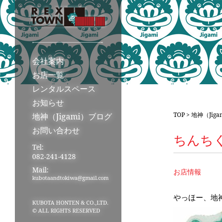
会社案内
お店一覧
レンタルスペース
お知らせ
TOP
>
地神（Jig
地神（Jigami）ブログ
お問い合わせ
ちんち
Tel:
082-241-4128
Mail:
お店情報
kubotaandtokiwa@gmail.com
やっほー、地
KUBOTA HONTEN & CO.,LTD.
© ALL RIGHTS RESERVED