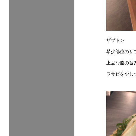
ザブトン
希少部位のザ
上品な脂の旨
ワサビを少し