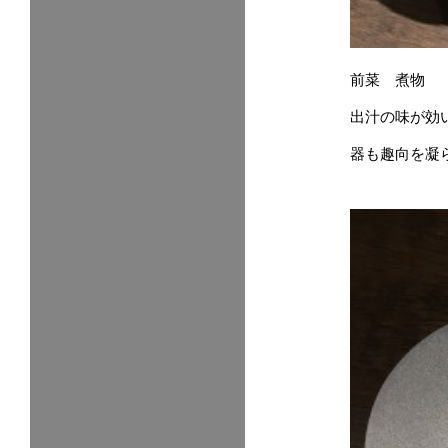
前菜 煮物
出汁の味が効
器も趣向を凝