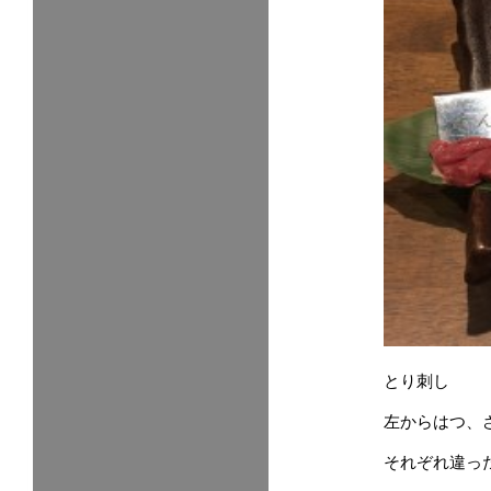
とり刺し
左からはつ、
それぞれ違っ