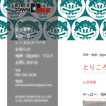
会社案内
お店一覧
レンタルスペース
お知らせ
TOP
>
地神（Jig
地神（Jigami）ブログ
お問い合わせ
とりこ
Tel:
082-241-4128
Mail:
お店情報
kubotaandtokiwa@gmail.com
やっほー、地
KUBOTA HONTEN & CO.,LTD.
© ALL RIGHTS RESERVED