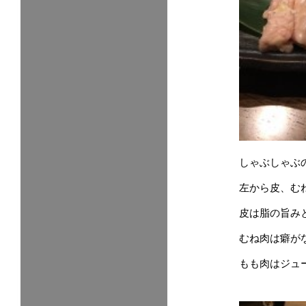
しゃぶしゃぶ
左から皮、む
皮は脂の旨み
むね肉は癖が
もも肉はジュ