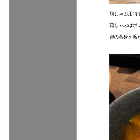
鶏しゃぶ用特
鶏しゃぶはポ
卵の黄身を溶