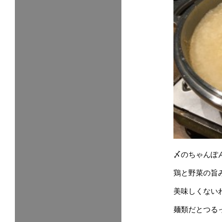
〆のちゃんぽ
鶏と野菜の旨
美味しくない
麺類だとつる