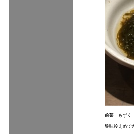
前菜 もずく
酸味控えめで