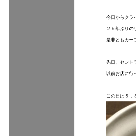
今日からクラ
２５年ぶりの
是非ともカー
先日、セント
以前お店に行
この日は５，