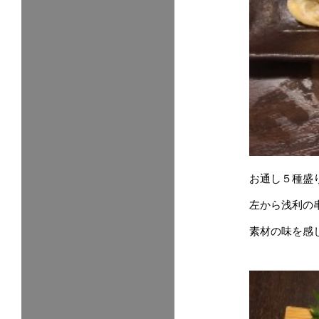
お通し５種盛
左から浅利の
素材の味を感