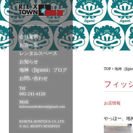
会社案内
お店一覧
レンタルスペース
お知らせ
TOP
>
地神（Jig
地神（Jigami）ブログ
お問い合わせ
フィッ
Tel:
082-241-4128
Mail:
お店情報
kubotaandtokiwa@gmail.com
やっほー、地
KUBOTA HONTEN & CO.,LTD.
© ALL RIGHTS RESERVED