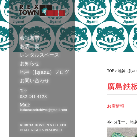
会社案内
お店一覧
レンタルスペース
お知らせ
TOP
>
地神（Jig
地神（Jigami）ブログ
お問い合わせ
廣島鉄
Tel:
082-241-4128
Mail:
お店情報
kubotaandtokiwa@gmail.com
やっほー、地
KUBOTA HONTEN & CO.,LTD.
© ALL RIGHTS RESERVED