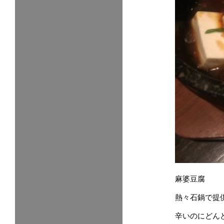
麻婆豆腐
熱々石鍋で提
辛いのにどん