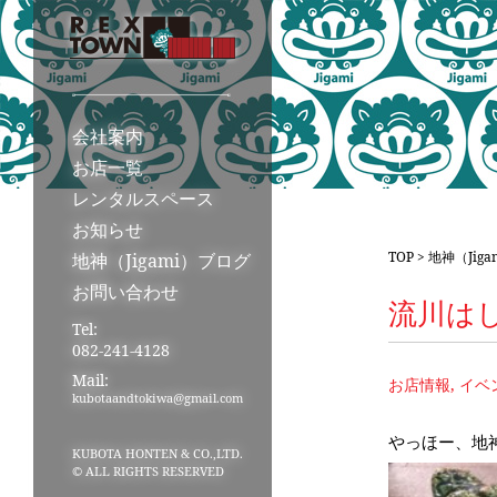
会社案内
お店一覧
レンタルスペース
お知らせ
TOP
>
地神（Jig
地神（Jigami）ブログ
お問い合わせ
流川は
Tel:
082-241-4128
Mail:
お店情報, イ
kubotaandtokiwa@gmail.com
やっほー、地
KUBOTA HONTEN & CO.,LTD.
© ALL RIGHTS RESERVED