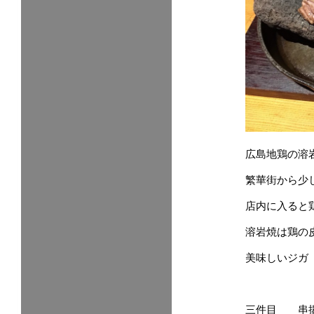
広島地鶏の溶
繁華街から少
店内に入ると
溶岩焼は鶏の
美味しいジガ
三件目 串