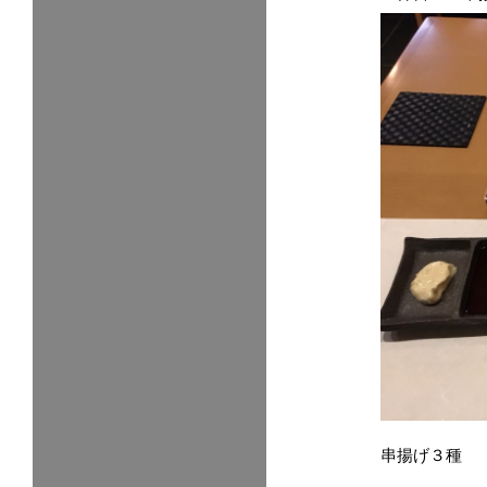
串揚げ３種