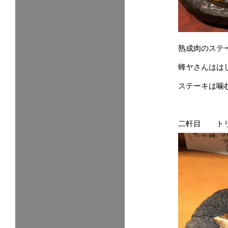
熟成肉のステ
蜂ヤさんはは
ステーキは噛
二軒目 トリ