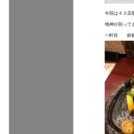
今回は４３店
地神が回って
一軒目 鉄板