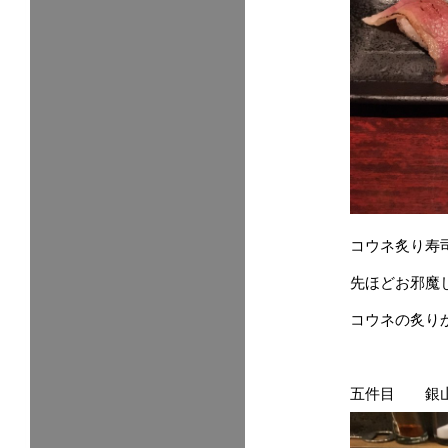
コウネ炙り寿
先ほどお邪魔
コウネの炙り
五件目 銀