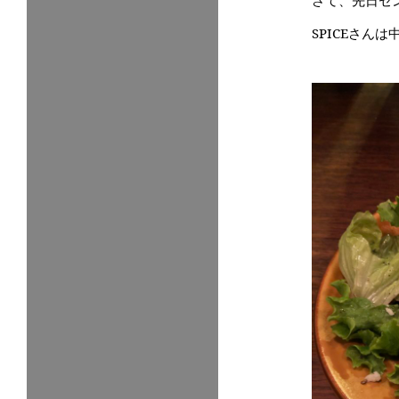
さて、先日セ
SPICEさ