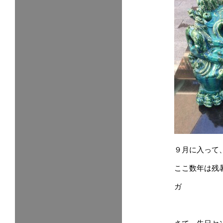
９月に入って
ここ数年は残
ガ