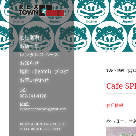
会社案内
お店一覧
レンタルスペース
お知らせ
TOP
>
地神（Jig
地神（Jigami）ブログ
お問い合わせ
Cafe
Tel:
082-241-4128
Mail:
お店情報
kubotaandtokiwa@gmail.com
やっほー、地
KUBOTA HONTEN & CO.,LTD.
© ALL RIGHTS RESERVED