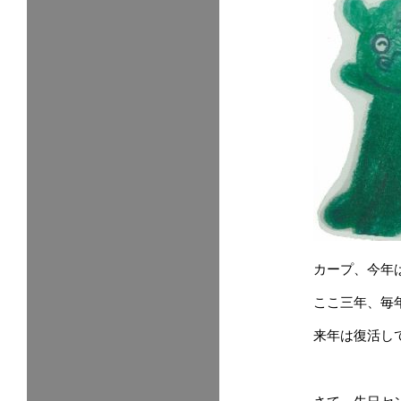
カープ、今年
ここ三年、毎
来年は復活し