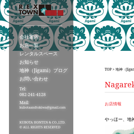
会社案内
お店一覧
レンタルスペース
お知らせ
TOP
>
地神（Jig
地神（Jigami）ブログ
お問い合わせ
Nagar
Tel:
082-241-4128
Mail:
お店情報
kubotaandtokiwa@gmail.com
やっほー、地
KUBOTA HONTEN & CO.,LTD.
© ALL RIGHTS RESERVED