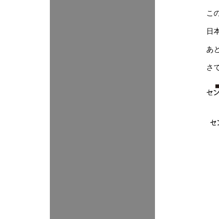
こ
日
あ
さ