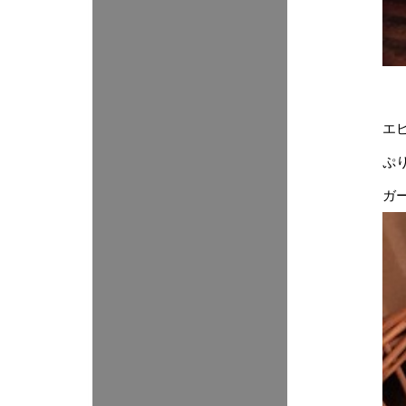
エ
ぷ
ガ