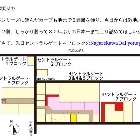
の頃ジガ
本シリーズに進んだカープも地元で２連勝を飾り、今日からは敵地
と２勝、しっかり勝って３２年ぶりの日本一まで上り詰めてほしいジ
てさて、先日セントラルゲート４ブロックの
Nagarekawa Bal yona