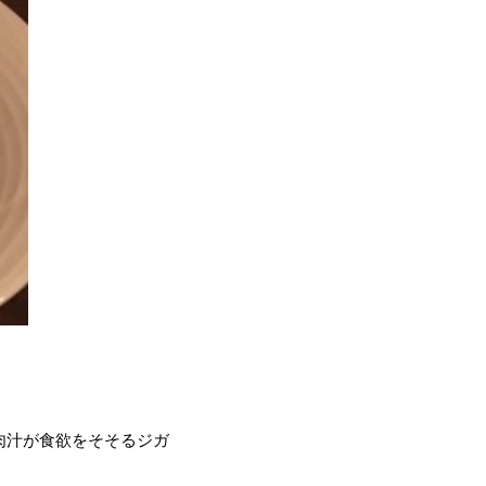
肉汁が食欲をそそるジガ