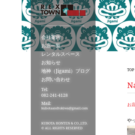
会社案内
お店一覧
レンタルスペース
お知らせ
TOP
地神（Jigami）ブログ
お問い合わせ
N
Tel:
082-241-4128
Mail:
お
kubotaandtokiwa@gmail.com
や
KUBOTA HONTEN & CO.,LTD.
© ALL RIGHTS RESERVED