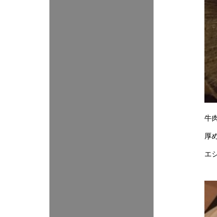
牛
厚
エ