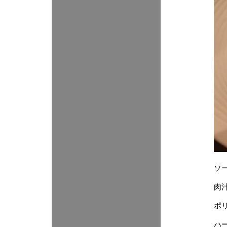
ソ
肉
ポ
ハ