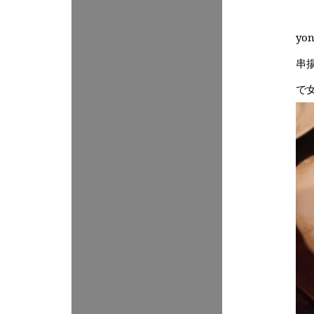
yo
串
で