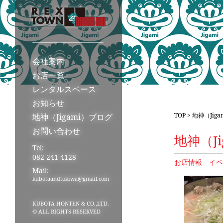
会社案内
お店一覧
レンタルスペース
お知らせ
TOP
>
地神（Jig
地神（Jigami）ブログ
お問い合わせ
地神（J
Tel:
082-241-4128
お店情報
イベ
Mail:
kubotaandtokiwa@gmail.com
KUBOTA HONTEN & CO.,LTD.
© ALL RIGHTS RESERVED