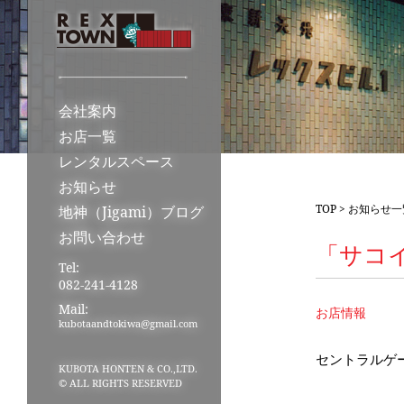
会社案内
お店一覧
レンタルスペース
お知らせ
TOP
>
お知らせ一
地神（Jigami）ブログ
お問い合わせ
「サコ
Tel:
082-241-4128
Mail:
お店情報
kubotaandtokiwa@gmail.com
セントラルゲ
KUBOTA HONTEN & CO.,LTD.
© ALL RIGHTS RESERVED