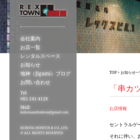
会社案内
お店一覧
レンタルスペース
お知らせ
TOP
>
お知らせ一
地神（Jigami）ブログ
お問い合わせ
「串カツ
Tel:
082-241-4128
Mail:
お店情報
kubotaandtokiwa@gmail.com
セントラルゲー
KUBOTA HONTEN & CO.,LTD.
© ALL RIGHTS RESERVED
それに伴い、お