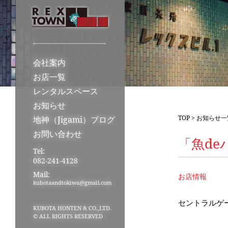
会社案内
お店一覧
レンタルスペース
お知らせ
TOP
>
お知らせ一
地神（Jigami）ブログ
お問い合わせ
「魚de
Tel:
082-241-4128
Mail:
お店情報
kubotaandtokiwa@gmail.com
セントラルゲー
KUBOTA HONTEN & CO.,LTD.
© ALL RIGHTS RESERVED