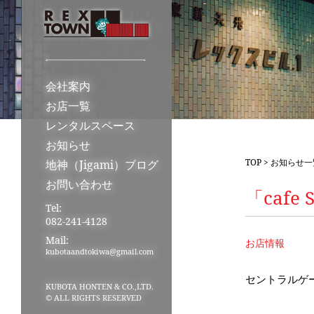
会社案内
お店一覧
レンタルスペース
お知らせ
TOP
>
お知らせ一
地神（Jigami）ブログ
お問い合わせ
「caf
Tel:
082-241-4128
Mail:
お店情報
kubotaandtokiwa@gmail.com
セントラルゲー
KUBOTA HONTEN & CO.,LTD.
© ALL RIGHTS RESERVED