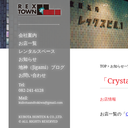
会社案内
お店一覧
レンタルスペース
お知らせ
TOP
>
お知らせ一
地神（Jigami）ブログ
お問い合わせ
「Crys
Tel:
082-241-4128
Mail:
お店情報
kubotaandtokiwa@gmail.com
お店一覧の「
C
KUBOTA HONTEN & CO.,LTD.
© ALL RIGHTS RESERVED