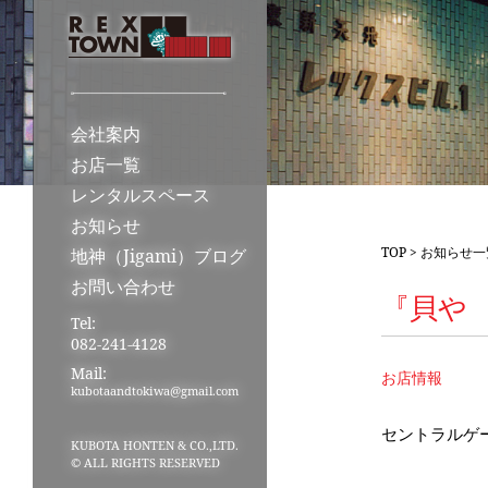
会社案内
お店一覧
レンタルスペース
お知らせ
TOP
>
お知らせ一
地神（Jigami）ブログ
お問い合わせ
『貝や
Tel:
082-241-4128
Mail:
お店情報
kubotaandtokiwa@gmail.com
セントラルゲ
KUBOTA HONTEN & CO.,LTD.
© ALL RIGHTS RESERVED