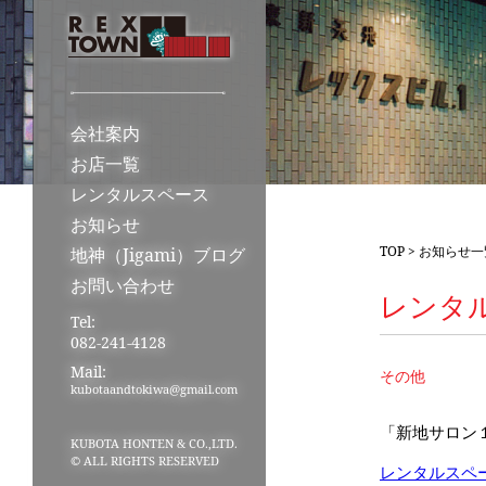
会社案内
お店一覧
レンタルスペース
お知らせ
TOP
>
お知らせ一
地神（Jigami）ブログ
お問い合わせ
レンタ
Tel:
082-241-4128
Mail:
その他
kubotaandtokiwa@gmail.com
「新地サロン
KUBOTA HONTEN & CO.,LTD.
© ALL RIGHTS RESERVED
レンタルスペ