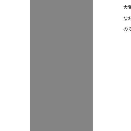
大
な
の