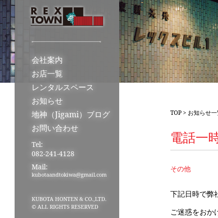
会社案内
お店一覧
レンタルスペース
お知らせ
TOP
>
お知らせ一
地神（Jigami）ブログ
お問い合わせ
電話一
Tel:
082-241-4128
Mail:
その他
kubotaandtokiwa@gmail.com
下記日時で弊
KUBOTA HONTEN & CO.,LTD.
© ALL RIGHTS RESERVED
ご迷惑をおか