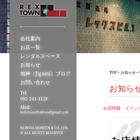
会社案内
お店一覧
レンタルスペース
お知らせ
TOP
>
お知らせ一
地神（Jigami）ブログ
お問い合わせ
お知ら
Tel:
082-241-4128
Mail:
お店情報
イベン
kubotaandtokiwa@gmail.com
KUBOTA HONTEN & CO.,LTD.
© ALL RIGHTS RESERVED