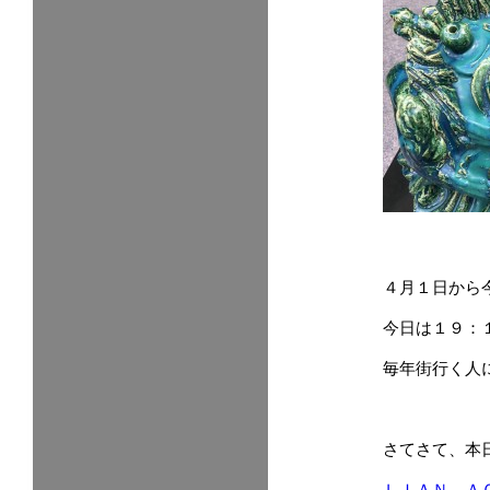
４月１日から
今日は１９：
毎年街行く人
さてさて、本
ＬＩＡＮ Ａ