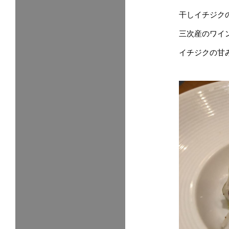
干しイチジク
三次産のワイ
イチジクの甘