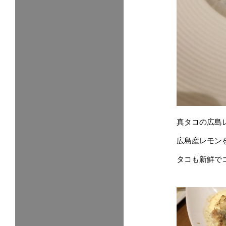
真タコの広島
広島産レモン
タコも新鮮で