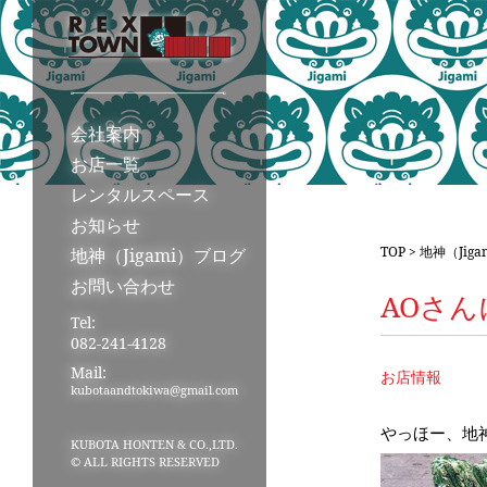
会社案内
お店一覧
レンタルスペース
お知らせ
TOP
>
地神（Jig
地神（Jigami）ブログ
お問い合わせ
AOさ
Tel:
082-241-4128
Mail:
お店情報
kubotaandtokiwa@gmail.com
やっほー、地
KUBOTA HONTEN & CO.,LTD.
© ALL RIGHTS RESERVED