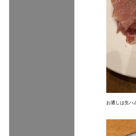
お通しは
生ハ